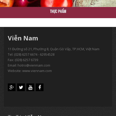
Thực Phẩm
Viễn Nam
11 Đường số 21, Phường 8, Quận Gò Vấp, TP.HCM, Việt Nam
Tel:
(028) 6257 6674 - 62954528
Fax: (028) 6257 6739
Email:
hotro@viennam.com
Website: www.viennam.com