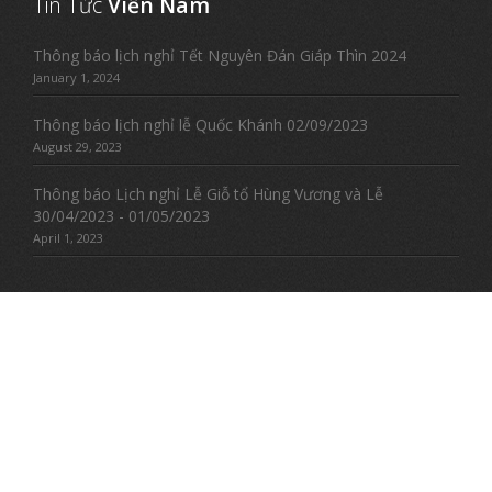
Tin Tức
Viễn Nam
Thông báo lịch nghỉ Tết Nguyên Đán Giáp Thìn 2024
January 1, 2024
Thông báo lịch nghỉ lễ Quốc Khánh 02/09/2023
August 29, 2023
Thông báo Lịch nghỉ Lễ Giỗ tổ Hùng Vương và Lễ
30/04/2023 - 01/05/2023
April 1, 2023
Explore
Us
Giới thiệu
Tin tức
Thiết kế web
Domain - Hosting
Google Addwords