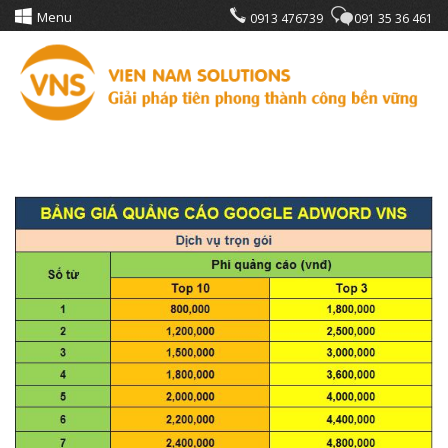
Menu
0913 476739
091 35 36 461