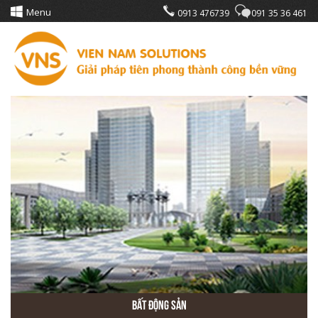
Menu
0913 476739
091 35 36 461
Bất Động Sản