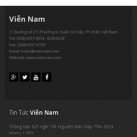
Viễn Nam
11 Đường số 21, Phường 8, Quận Gò Vấp, TP.HCM, Việt Nam
Tel:
(028) 6257 6674 - 62954528
Fax: (028) 6257 6739
Email:
hotro@viennam.com
Website: www.viennam.com
Tin Tức
Viễn Nam
Thông báo lịch nghỉ Tết Nguyên Đán Giáp Thìn 2024
January 1, 2024