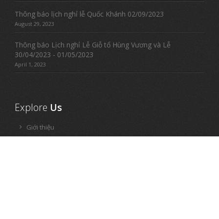
Thông báo lịch nghỉ lễ Quốc Khánh 02/09/2023
August 29, 2023
Thông báo Lịch nghỉ Lễ Giỗ tổ Hùng Vương và Lễ
30/04/2023 - 01/05/2023
April 1, 2023
Explore
Us
Giới thiệu
Tin tức
Thiết kế web
Domain - Hosting
Google Addwords
Phần mềm quản lý
Tuyển dụng
Hướng dẫn