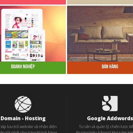
Doanh Nghiệp
Bán Hàng
Domain - Hosting
Google Addwords
pháp lưu trữ website và nhận diện
Tư vấn và quản lý chiến lược tiế
iền tốt nhất cho từng khách hàng
thương hiệu bằng từ khóa tìm ki