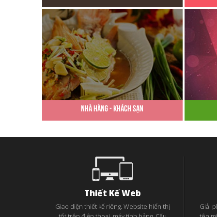
Nhà Hàng - Khách Sạn
Thiết Kế Web
Giao diện thiết kế riêng. Website hiển thị
Giải 
tốt trên điện thoại, máy tính bảng. Cấu
tên m