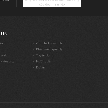
của doanh nghiệp
Us
iệu
Google Addwords
Phần mềm quản lý
ế web
Tuyển dụng
 - Hosting
Hướng dẫn
Dự án