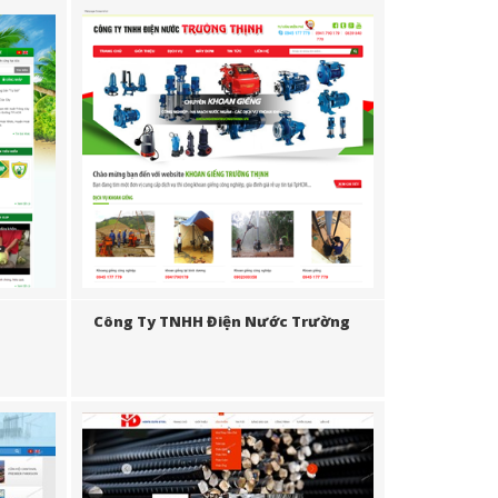
Công Ty TNHH Điện Nước Trường
Thịnh