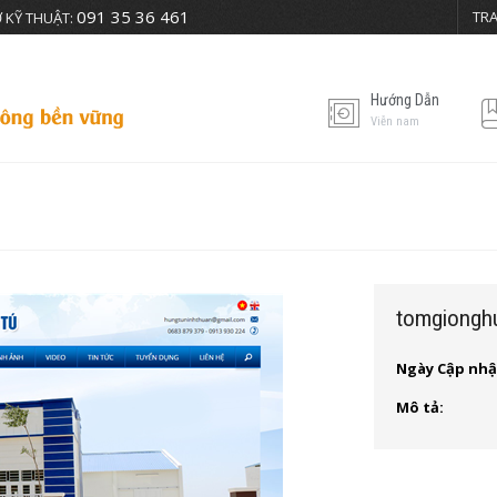
091 35 36 461
TR
 KỸ THUẬT:
Hướng Dẫn
Viễn nam
n
tomgiongh
Ngày Cập nhậ
Mô tả: