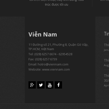
trúc được tối ưu
Viễn Nam
Ti
11 Đường số 21, Phường 8, Quận Gò Vấp,
Thô
TP.HCM, Việt Nam
Jan
Tel:
(028) 6257 6674 - 62954528
Fax: (028) 6257 6739
Thô
Email:
hotro@viennam.com
Aug
Website: www.viennam.com
Thô
30/
Apri