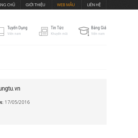
ANG CHỦ
GIỚI THIỆU
WEB MẪU
LIÊN HỆ
Tuyển Dụng
Tin Tức
Bảng Giá
Viễn nam
Khuyến mãi
Viễn nam
ungtu.vn
17/05/2016
t: