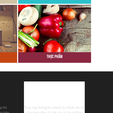
Thực Phẩm
Phần Mềm Quản Lý
p thị
Truy cập thông tin nhanh & chính xác từ
ếm trên
tổng hợp đến chi tiết về các hoạt động