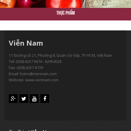
Thực Phẩm
Viễn Nam
11 Đường số 21, Phường 8, Quận Gò Vấp, TP.HCM, Việt Nam
Tel:
(028) 6257 6674 - 62954528
Fax: (028) 6257 6739
Email:
hotro@viennam.com
Website: www.viennam.com