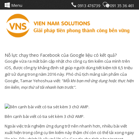
Menu
0913 476739
091 35 36 461
Nỗ lực chạy theo Facebook của Google liệu có kết quả?
Google vừa ra mắt bản cập nhật cho công cụ tìm kiếm của mình trên
iOS, được công ty khẳng định sẽ giúp người dùng tiết kiệm tới 6,5 triệu
giờ sử dụng trong năm 2016 này. Phó chủ tịch mảng sản phẩm của
Google, Tamar Yehoshua viết:
"Mỗi khi bạn mở ứng dụng hoặc thực hiện
tìm kiếm, mọi thứ sẽ tải nhanh hơn trước".
Bên cạnh bài viết có tia sét kèm 3 chữ AMP.
Ngoài việc trải nghiệm ứng dụng trở nên nhanh hơn, nhiều bài viết
xuất hiện trong công cụ tìm kiếm này thậm chí còn có thể tải xong ngay
lập tức. Đây chính là câu trả lời của Google cho tính năng Instant