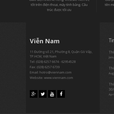
tốt trên điện thoại, máy tính bảng. Cấu
tên m
trúc được tối ưu
Viễn Nam
Ti
11 Đường số 21, Phường 8, Quận Gò Vấp,
Thô
TP.HCM, Việt Nam
Jan
Tel:
(028) 6257 6674 - 62954528
Fax: (028) 6257 6739
Thô
Email:
hotro@viennam.com
Aug
Website: www.viennam.com
Thô
30/
Apri