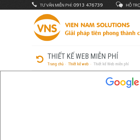
0913 476739
TƯ VẤN MIỄN PHÍ:
HỖ TRỢ
THIẾT KẾ WEB MIỄN PHÍ
Trang chủ
Thiết kế web
Thiết kế Web miễn phí