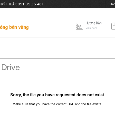
091 35 36 461
TR
 KỸ THUẬT:
Hướng Dẫn
Viễn nam