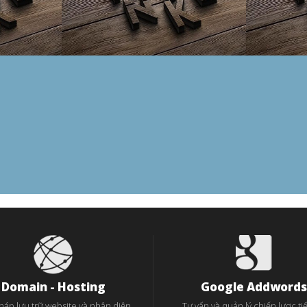
Domain - Hosting
Google Addwords
pháp lưu trữ website và nhận diện
Tư vấn và quản lý chiến lược tiế