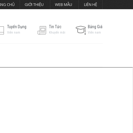
ANG CHỦ
GIỚI THIỆU
WEB MẪU
LIÊN HỆ
Tuyển Dụng
Tin Tức
Bảng Giá
Viễn nam
Khuyến mãi
Viễn nam