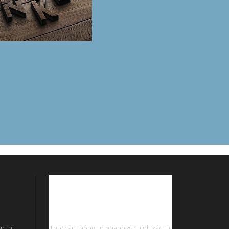
Phần Mềm Quản Lý
p thị
Truy cập thông tin nhanh & chính xác từ