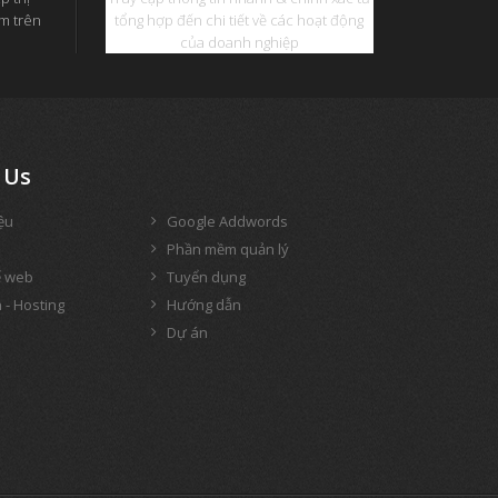
ếm trên
tổng hợp đến chi tiết về các hoạt động
của doanh nghiệp
Us
iệu
Google Addwords
Phần mềm quản lý
ế web
Tuyển dụng
 - Hosting
Hướng dẫn
Dự án