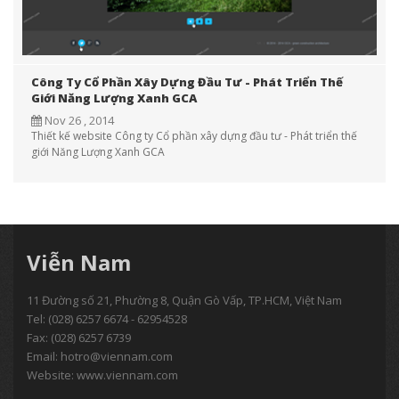
Công Ty Cổ Phần Xây Dựng Đầu Tư - Phát Triển Thế
Giới Năng Lượng Xanh GCA
Nov 26 , 2014
Thiết kế website Công ty Cổ phần xây dựng đầu tư - Phát triển thế
giới Năng Lượng Xanh GCA
Viễn Nam
11 Đường số 21, Phường 8, Quận Gò Vấp, TP.HCM, Việt Nam
Tel:
(028) 6257 6674 - 62954528
Fax: (028) 6257 6739
Email:
hotro@viennam.com
Website: www.viennam.com