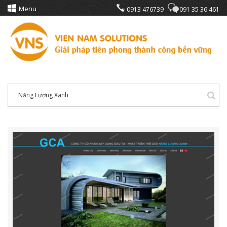
Menu
0913 476739
091 35 36 461