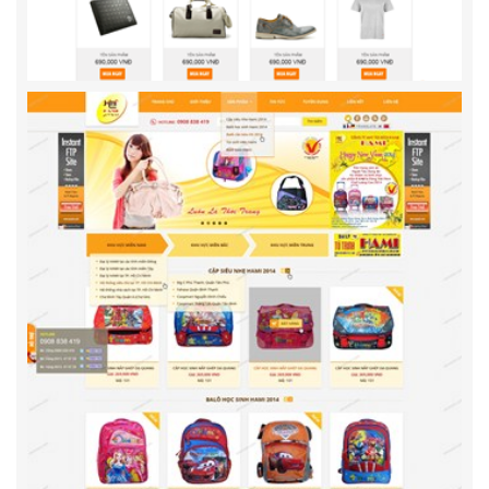
ShopBienHoa.vn
Thiết kế website ShopBienHoa.vn