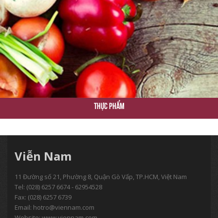
Thực Phẩm
Viễn Nam
11 Đường số 21, Phường 8, Quận Gò Vấp, TP.HCM, Việt Nam
Tel:
(028) 6257 6674 - 62954528
Fax: (028) 6257 6739
Email:
hotro@viennam.com
Website: www.viennam.com