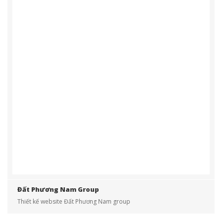
NhaBanTraGop.com
Thiết kế website NhaBanTraGop.com
Đất Phương Nam Group
Thiết kế website Đất Phương Nam group