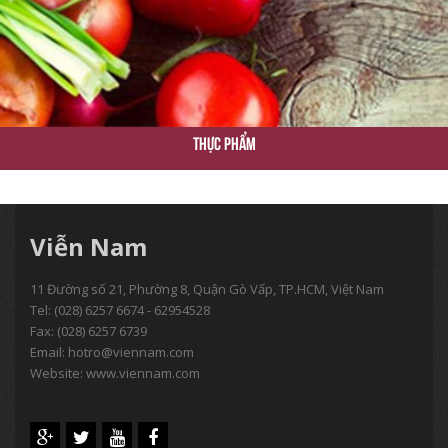
Thực Phẩm
Viễn Nam
11 Đường số 21, Phường 8, Quận Gò Vấp, TP.HCM, Việt Nam
Tel:
(028) 6257 6674 - 62954528
Fax: (028) 6257 6739
Email:
hotro@viennam.com
Website: www.viennam.com