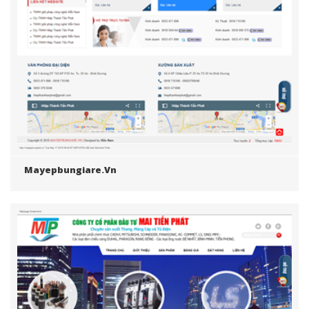
Mayepbungiare.vn